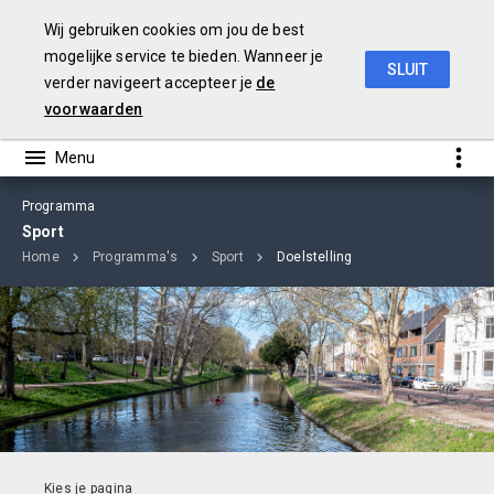
Wij gebruiken cookies om jou de best
mogelijke service te bieden. Wanneer je
SLUIT
verder navigeert accepteer je
de
Jaarstukken 2018
voorwaarden
Programma
Sport
Home
Programma's
Sport
Doelstelling