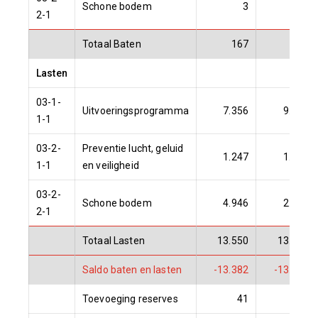
Schone bodem
3
82
2-1
Totaal Baten
167
333
Lasten
03-1-
Uitvoeringsprogramma
7.356
9.618
1-1
03-2-
Preventie lucht, geluid
1.247
1.279
1-1
en veiligheid
03-2-
Schone bodem
4.946
2.981
2-1
Totaal Lasten
13.550
13.878
Saldo baten en lasten
-13.382
-13.545
Toevoeging reserves
41
41