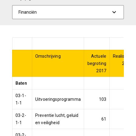
Omschrijving
Actuele
Realisatie
begroting
2017
2017
Baten
03-1-
Uitvoeringsprogramma
103
178
1-1
03-2-
Preventie lucht, geluid
61
73
1-1
en veiligheid
03-2-